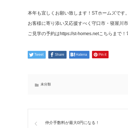
本年も宜しくお願い致します！STホームズです
お客様に寄り添い又応援すべく守口市・寝屋川
ご見学の予約はhttps://st-homes.netこち
Tweet
Share
Hatena
Pin it
未分類
仲介手数料が最大0円になる！