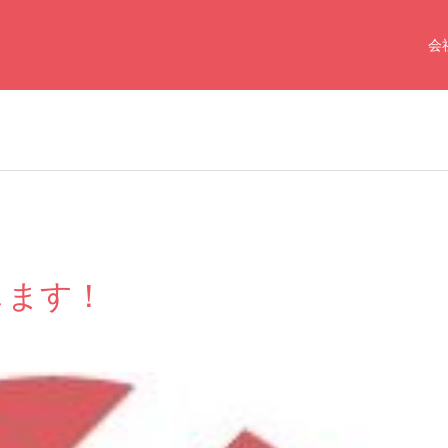
会
します！