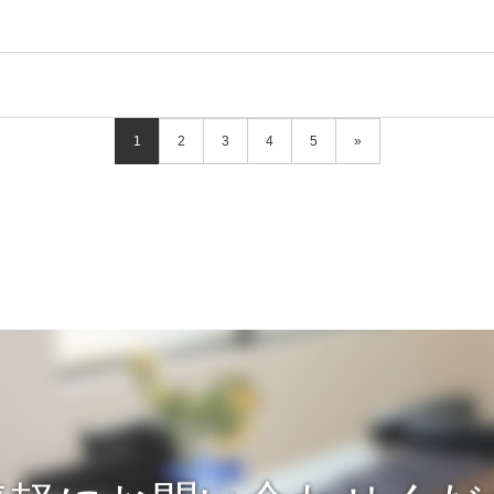
1
2
3
4
5
»