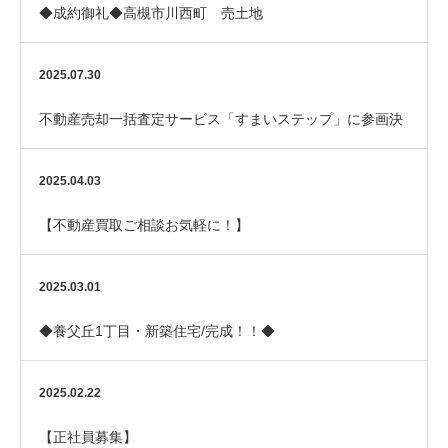
◆成約御礼◆高槻市川西町 売土地
2025.07.30
不動産売却一括査定サービス「すまいステップ」に参画決
定のお知らせ
2025.04.03
【不動産買取ご相談お気軽に！】
2025.03.01
◆養父丘1丁目・新築住宅/完成！！◆
2025.02.22
【正社員募集】